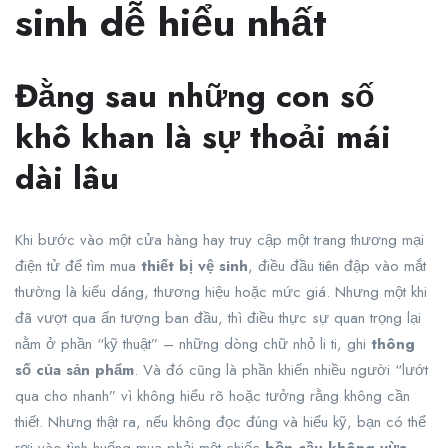
sinh dễ hiểu nhất
Đằng sau những con số
khô khan là sự thoải mái
dài lâu
Khi bước vào một cửa hàng hay truy cập một trang thương mại
điện tử để tìm mua
thiết bị vệ sinh
, điều đầu tiên đập vào mắt
thường là kiểu dáng, thương hiệu hoặc mức giá. Nhưng một khi
đã vượt qua ấn tượng ban đầu, thì điều thực sự quan trọng lại
nằm ở phần “kỹ thuật” – những dòng chữ nhỏ li ti, ghi
thông
số của sản phẩm
. Và đó cũng là phần khiến nhiều người “lướt
qua cho nhanh” vì không hiểu rõ hoặc tưởng rằng không cần
thiết. Nhưng thật ra, nếu không đọc đúng và hiểu kỹ, bạn có thể
rơi vào tình huống mua phải một chiếc
bồn cầu không vừa