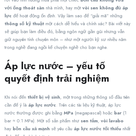
với ống thoát sàn
nhà mình, hay một
vòi sen không đủ áp
lực
để hoạt động ổn định. Vậy làm sao để “giải mã” những
thông số kỹ thuật
một cách dễ hiểu và chính xác? Bài viết này
sẽ giúp bạn làm điều đó, bằng ngôn ngữ gần gũi nhưng vẫn
giữ nguyên tính chuyên môn – như một người kỹ sư nhiều năm
trong nghề đang ngồi kể chuyện nghề cho bạn nghe.
Áp lực nước – yếu tố
quyết định trải nghiệm
Khi nói đến
thiết bị vệ sinh
, một trong những thông số đầu tiên
cần để ý là
áp lực nước
. Trên các tài liệu kỹ thuật, áp lực
nước thường được ghi bằng
MPa
(megapascal) hoặc
bar
(1
bar ≈ 0.1 MPa). Một số sản phẩm như
sen tắm
,
vòi lavabo
hay
bồn cầu xả mạnh
sẽ yêu cầu
áp lực nước tối thiểu
nhất