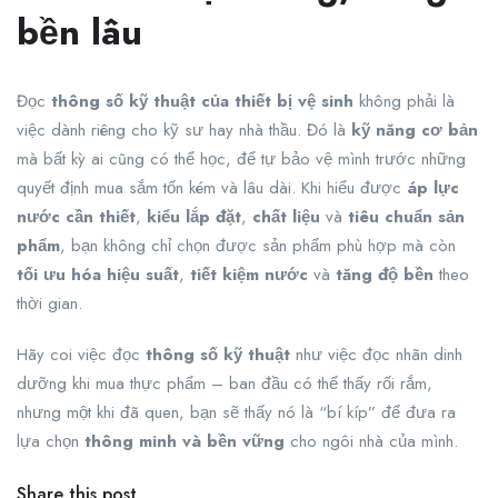
bền lâu
Đọc
thông số kỹ thuật của thiết bị vệ sinh
không phải là
việc dành riêng cho kỹ sư hay nhà thầu. Đó là
kỹ năng cơ bản
mà bất kỳ ai cũng có thể học, để tự bảo vệ mình trước những
quyết định mua sắm tốn kém và lâu dài. Khi hiểu được
áp lực
nước cần thiết
,
kiểu lắp đặt
,
chất liệu
và
tiêu chuẩn sản
phẩm
, bạn không chỉ chọn được sản phẩm phù hợp mà còn
tối ưu hóa hiệu suất
,
tiết kiệm nước
và
tăng độ bền
theo
thời gian.
Hãy coi việc đọc
thông số kỹ thuật
như việc đọc nhãn dinh
dưỡng khi mua thực phẩm – ban đầu có thể thấy rối rắm,
nhưng một khi đã quen, bạn sẽ thấy nó là “bí kíp” để đưa ra
lựa chọn
thông minh và bền vững
cho ngôi nhà của mình.
Share this post