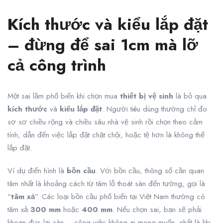
Kích thước và kiểu lắp đặt
– đừng để sai 1cm mà lỡ
cả công trình
Một sai lầm phổ biến khi chọn mua
thiết bị vệ sinh
là bỏ qua
kích thước
và
kiểu lắp đặt
. Người tiêu dùng thường chỉ đo
sơ sơ chiều rộng và chiều sâu nhà vệ sinh rồi chọn theo cảm
tính, dẫn đến việc lắp đặt chật chội, hoặc tệ hơn là không thể
lắp đặt.
Ví dụ điển hình là
bồn cầu
. Với bồn cầu, thông số cần quan
tâm nhất là khoảng cách từ tâm lỗ thoát sàn đến tường, gọi là
“
tâm xả
”. Các loại bồn cầu phổ biến tại Việt Nam thường có
tâm xả
300 mm
hoặc
400 mm
. Nếu chọn sai, bạn sẽ phải
khoan đục lại sàn – công việc không ai mong muốn, nhất là khi