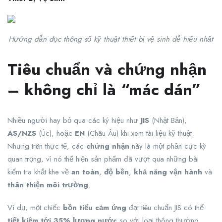
Hướng dẫn đọc thông số kỹ thuật thiết bị vệ sinh dễ hiểu nhất
Tiêu chuẩn và chứng nhận
– không chỉ là “mác dán”
Nhiều người hay bỏ qua các ký hiệu như
JIS
(Nhật Bản),
AS/NZS
(Úc), hoặc
EN
(Châu Âu) khi xem tài liệu kỹ thuật.
Nhưng trên thực tế, các
chứng nhận
này là một phần cực kỳ
quan trọng, vì nó thể hiện sản phẩm đã vượt qua những bài
kiểm tra khắt khe về
an toàn
,
độ bền
,
khả năng vận hành
và
thân thiện môi trường
.
Ví dụ, một chiếc
bồn tiểu cảm ứng
đạt tiêu chuẩn JIS có thể
tiết kiệm tới 35% lượng nước
so với loại thông thường,