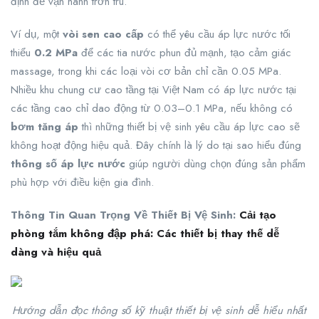
định để vận hành trơn tru.
Ví dụ, một
vòi sen cao cấp
có thể yêu cầu áp lực nước tối
thiểu
0.2 MPa
để các tia nước phun đủ mạnh, tạo cảm giác
massage, trong khi các loại vòi cơ bản chỉ cần 0.05 MPa.
Nhiều khu chung cư cao tầng tại Việt Nam có áp lực nước tại
các tầng cao chỉ dao động từ 0.03–0.1 MPa, nếu không có
bơm tăng áp
thì những thiết bị vệ sinh yêu cầu áp lực cao sẽ
không hoạt động hiệu quả. Đây chính là lý do tại sao hiểu đúng
thông số áp lực nước
giúp người dùng chọn đúng sản phẩm
phù hợp với điều kiện gia đình.
Thông Tin Quan Trọng Về Thiết Bị Vệ Sinh:
Cải tạo
phòng tắm không đập phá: Các thiết bị thay thế dễ
dàng và hiệu quả
Hướng dẫn đọc thông số kỹ thuật thiết bị vệ sinh dễ hiểu nhất