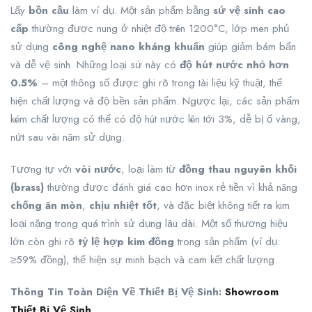
Lấy
bồn cầu
làm ví dụ. Một sản phẩm bằng
sứ vệ sinh cao
cấp
thường được nung ở nhiệt độ trên 1200°C, lớp men phủ
sử dụng
công nghệ nano kháng khuẩn
giúp giảm bám bẩn
và dễ vệ sinh. Những loại sứ này có
độ hút nước nhỏ hơn
0.5%
– một thông số được ghi rõ trong tài liệu kỹ thuật, thể
hiện chất lượng và độ bền sản phẩm. Ngược lại, các sản phẩm
kém chất lượng có thể có độ hút nước lên tới 3%, dễ bị ố vàng,
nứt sau vài năm sử dụng.
Tương tự với
vòi nước
, loại làm từ
đồng thau nguyên khối
(brass)
thường được đánh giá cao hơn inox rẻ tiền vì khả năng
chống ăn mòn
,
chịu nhiệt tốt
, và đặc biệt không tiết ra kim
loại nặng trong quá trình sử dụng lâu dài. Một số thương hiệu
lớn còn ghi rõ
tỷ lệ hợp kim đồng
trong sản phẩm (ví dụ:
≥59% đồng), thể hiện sự minh bạch và cam kết chất lượng.
Thông Tin Toàn Diện Về Thiết Bị Vệ Sinh:
Showroom
Thiết Bị Vệ Sinh