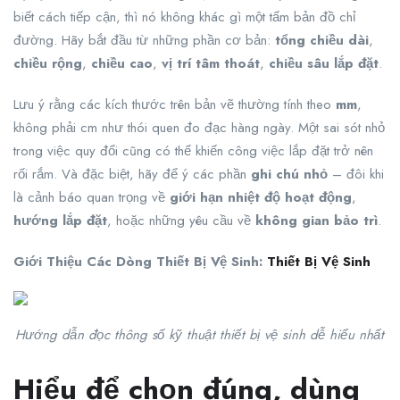
biết cách tiếp cận, thì nó không khác gì một tấm bản đồ chỉ
đường. Hãy bắt đầu từ những phần cơ bản:
tổng chiều dài
,
chiều rộng
,
chiều cao
,
vị trí tâm thoát
,
chiều sâu lắp đặt
.
Lưu ý rằng các kích thước trên bản vẽ thường tính theo
mm
,
không phải cm như thói quen đo đạc hàng ngày. Một sai sót nhỏ
trong việc quy đổi cũng có thể khiến công việc lắp đặt trở nên
rối rắm. Và đặc biệt, hãy để ý các phần
ghi chú nhỏ
– đôi khi
là cảnh báo quan trọng về
giới hạn nhiệt độ hoạt động
,
hướng lắp đặt
, hoặc những yêu cầu về
không gian bảo trì
.
Giới Thiệu Các Dòng Thiết Bị Vệ Sinh:
Thiết Bị Vệ Sinh
Hướng dẫn đọc thông số kỹ thuật thiết bị vệ sinh dễ hiểu nhất
Hiểu để chọn đúng, dùng